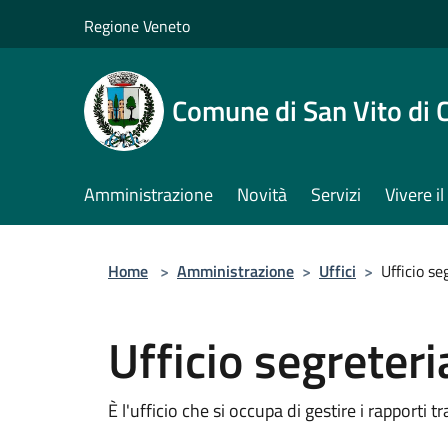
Salta al contenuto principale
Regione Veneto
Comune di San Vito di 
Amministrazione
Novità
Servizi
Vivere 
Home
>
Amministrazione
>
Uffici
>
Ufficio se
Ufficio segreteri
È l'ufficio che si occupa di gestire i rapporti t