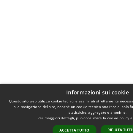
Informazioni sui cookie
Questo sito web utilizza cookie tecnici e assimilati strettamente necess
alla navigazione del sito, nonché un cookie tecnico analitico al solo f
statistiche, aggregate e anonime.
Per maggiori dettagli, può consultare la cookie policy 
RIFIUTA TUT
ACCETTA TUTTO