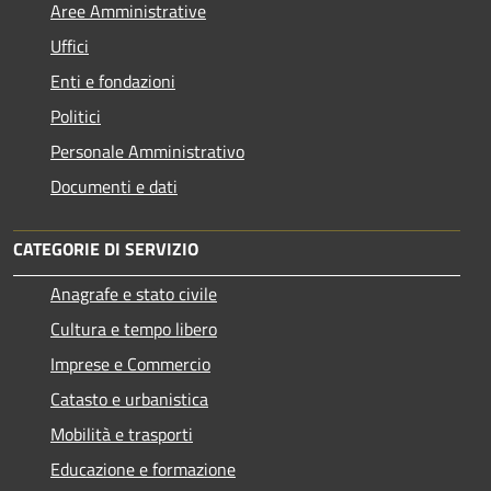
Aree Amministrative
Uffici
Enti e fondazioni
Politici
Personale Amministrativo
Documenti e dati
CATEGORIE DI SERVIZIO
Anagrafe e stato civile
Cultura e tempo libero
Imprese e Commercio
Catasto e urbanistica
Mobilità e trasporti
Educazione e formazione