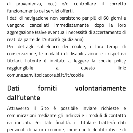
di provenienza, ecc.) e/o controllare il corretto
funzionamento dei servizi offerti.
I dati di navigazione non persistono per più di 60 giorni e
vengono cancellati immediatamente dopo la loro
aggregazione (salve eventuali necessità di accertamento di
reati da parte dell'Autorità giudiziaria).
Per dettagli sull’elenco dei cookie, i loro tempi di
conservazione, le modalità di disabilitazione e i rispettivi
titolari, l’utente è invitato a leggere la cookie policy
raggiungibile a questo link:
comune.sanvitodicadore.bl.it/it/cookie
Dati forniti volontariamente
dall’utente
Attraverso il Sito è possibile inviare richieste e
comunicazioni mediante gli indirizzi e i moduli di contatto
ivi indicati. Per tale finalità, il Titolare tratterà dati
personali di natura comune, come quelli identificativi e di