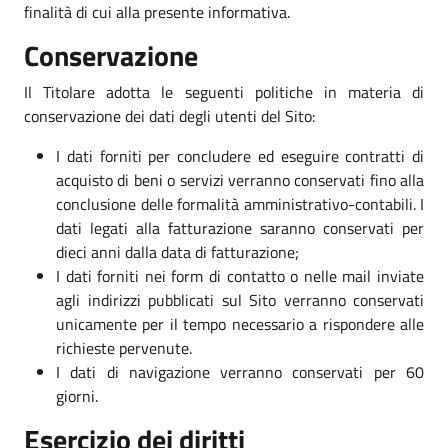
finalità di cui alla presente informativa.
Conservazione
Il Titolare adotta le seguenti politiche in materia di
conservazione dei dati degli utenti del Sito:
I dati forniti per concludere ed eseguire contratti di
acquisto di beni o servizi verranno conservati fino alla
conclusione delle formalità amministrativo-contabili. I
dati legati alla fatturazione saranno conservati per
dieci anni dalla data di fatturazione;
I dati forniti nei form di contatto o nelle mail inviate
agli indirizzi pubblicati sul Sito verranno conservati
unicamente per il tempo necessario a rispondere alle
richieste pervenute.
I dati di navigazione verranno conservati per 60
giorni.
Esercizio dei diritti