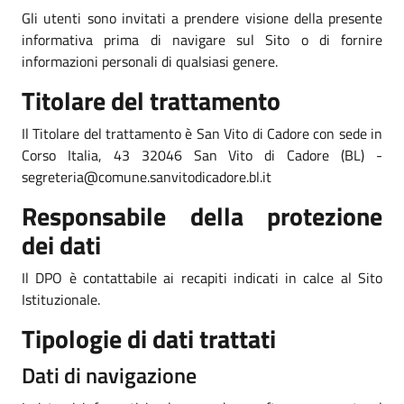
Gli utenti sono invitati a prendere visione della presente
informativa prima di navigare sul Sito o di fornire
informazioni personali di qualsiasi genere.
Titolare del trattamento
Il Titolare del trattamento è San Vito di Cadore con sede in
Corso Italia, 43 32046 San Vito di Cadore (BL) -
segreteria@comune.sanvitodicadore.bl.it
Responsabile della protezione
dei dati
Il DPO è contattabile ai recapiti indicati in calce al Sito
Istituzionale.
Tipologie di dati trattati
Dati di navigazione