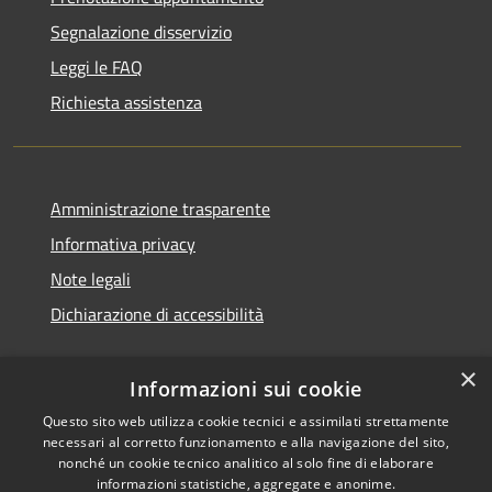
Segnalazione disservizio
Leggi le FAQ
Richiesta assistenza
Amministrazione trasparente
Informativa privacy
Note legali
Dichiarazione di accessibilità
×
Informazioni sui cookie
Questo sito web utilizza cookie tecnici e assimilati strettamente
necessari al corretto funzionamento e alla navigazione del sito,
nonché un cookie tecnico analitico al solo fine di elaborare
informazioni statistiche, aggregate e anonime.