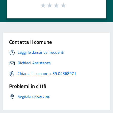
Contatta il comune
Leggi le domande frequenti
Richiedi Assistenza
Chiama il comune + 39 04368971
Problemi in città
Segnala disservizio