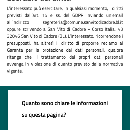
L’interessato può esercitare, in qualsiasi momento, i diritti
previsti dall’art. 15 e ss. del GDPR inviando un’email
all’indirizzo segreteria@comune.sanvitodicadore.bl.it
oppure scrivendo a San Vito di Cadore - Corso Italia, 43
32046 San Vito di Cadore (BL). L’interessato, ricorrendone i
presupposti, ha altresì il diritto di proporre reclamo al
Garante per la protezione dei dati personali, qualora
ritenga che il trattamento dei propri dati personali
avvenga in violazione di quanto previsto dalla normativa
vigente.
Quanto sono chiare le informazioni
su questa pagina?