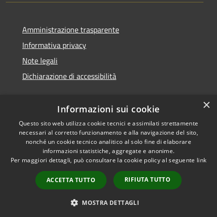
Amministrazione trasparente
Informativa privacy
Note legali
Dichiarazione di accessibilità
×
Informazioni sui cookie
Questo sito web utilizza cookie tecnici e assimilati strettamente
necessari al corretto funzionamento e alla navigazione del sito,
nonché un cookie tecnico analitico al solo fine di elaborare
informazioni statistiche, aggregate e anonime.
RSS
Copyright © 2026 • Comune di
Per maggiori dettagli, può consultare la cookie policy al seguente
link
Accessibilità
San Vito di Cadore • Powered
Privacy
Municipium
Accesso
by
•
RIFIUTA TUTTO
ACCETTA TUTTO
Cookie
redazione
Mappa del sito
MOSTRA DETTAGLI