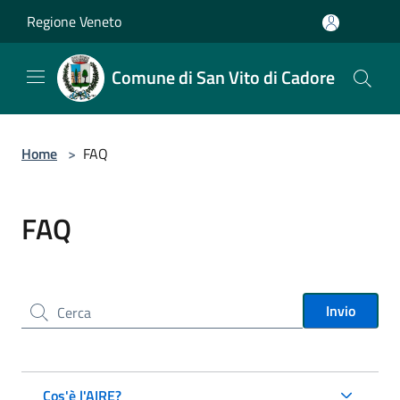
Salta al contenuto principale
Regione Veneto
Comune di San Vito di Cadore
Home
>
FAQ
FAQ
Cerca nel sito
Invio
Cos'è l'AIRE?