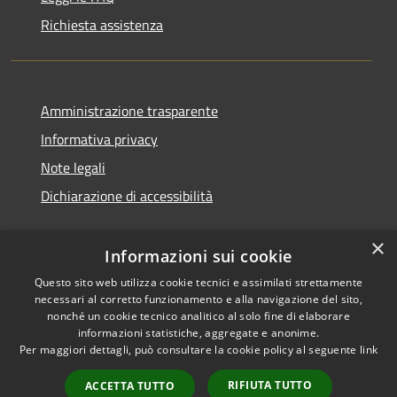
Richiesta assistenza
Amministrazione trasparente
Informativa privacy
Note legali
Dichiarazione di accessibilità
×
Informazioni sui cookie
Questo sito web utilizza cookie tecnici e assimilati strettamente
necessari al corretto funzionamento e alla navigazione del sito,
nonché un cookie tecnico analitico al solo fine di elaborare
informazioni statistiche, aggregate e anonime.
RSS
Copyright © 2026 • Comune di
Per maggiori dettagli, può consultare la cookie policy al seguente
link
Accessibilità
San Vito di Cadore • Powered
Privacy
Municipium
Accesso
by
•
RIFIUTA TUTTO
ACCETTA TUTTO