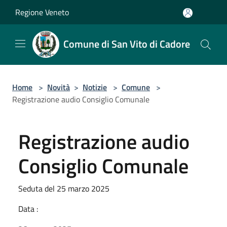
Salta al contenuto principale
Regione Veneto
Comune di San Vito di Cadore
Home
>
Novità
>
Notizie
>
Comune
>
Registrazione audio Consiglio Comunale
Registrazione audio
Consiglio Comunale
Seduta del 25 marzo 2025
Data :