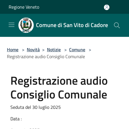
Salta al contenuto principale
Regione Veneto
Comune di San Vito di Cadore
Home
>
Novità
>
Notizie
>
Comune
>
Registrazione audio Consiglio Comunale
Registrazione audio
Consiglio Comunale
Seduta del 30 luglio 2025
Data :