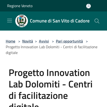
Salta al contenuto principale
Regione Veneto
Comune di San Vito di Cadore
Home
>
Novità
>
Avvisi
>
Pari opportunità
>
Progetto Innovation Lab Dolomiti - Centri di facilitazione
digitale
Progetto Innovation
Lab Dolomiti - Centri
di facilitazione
digitale