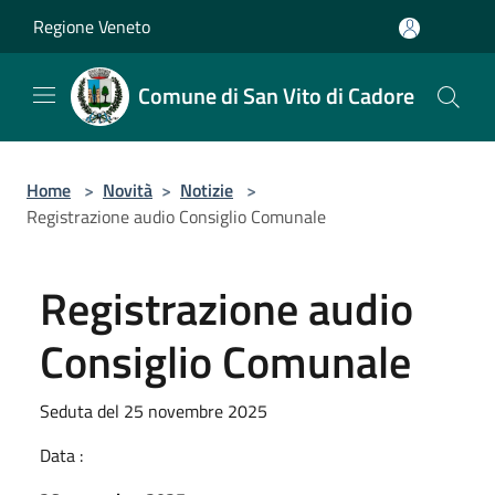
Salta al contenuto principale
Regione Veneto
Comune di San Vito di Cadore
Home
>
Novità
>
Notizie
>
Registrazione audio Consiglio Comunale
Registrazione audio
Consiglio Comunale
Seduta del 25 novembre 2025
Data :