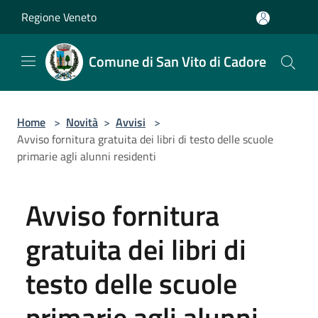
Salta al contenuto principale
Regione Veneto
Comune di San Vito di Cadore
Home
>
Novità
>
Avvisi
>
Avviso fornitura gratuita dei libri di testo delle scuole
primarie agli alunni residenti
Avviso fornitura
gratuita dei libri di
testo delle scuole
primarie agli alunni