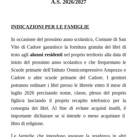
A.S. 2026/2027
INDICAZIONI PER LE
FAMIGLIE
I
n occasione del prossimo anno scolastico,
Comune di San
Vito di Cadore garantisce la fornitura gratuita dei libri di
testo agli
alunni
residenti
nel p
roprio territorio
alla data di
inizio del prossimo anno scolastico e che frequentano le
Scuole primarie dell’Istituto Omnicomprensivo Ampezzo e
Cadore o altre scuole primarie
del Cadore
. I genitori
potranno ordinare i libri presso le librerie entro il mese di
luglio 2026 precisando nome, classe, plesso del proprio
figlio/a lasciando il proprio recapito telefonico per la
consegna dei libri.
Al fine di evitare acquisti inutili, è
importante
dichiarare
se si intende o meno acquistare
il
libro di religione.
Le famiglie che intendono spostare la residenza in altri