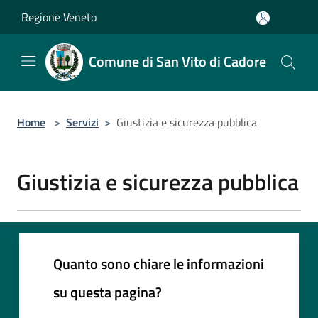
Salta al contenuto principale
Regione Veneto
Comune di San Vito di Cadore
Home
>
Servizi
>
Giustizia e sicurezza pubblica
Giustizia e sicurezza pubblica
Quanto sono chiare le informazioni
su questa pagina?