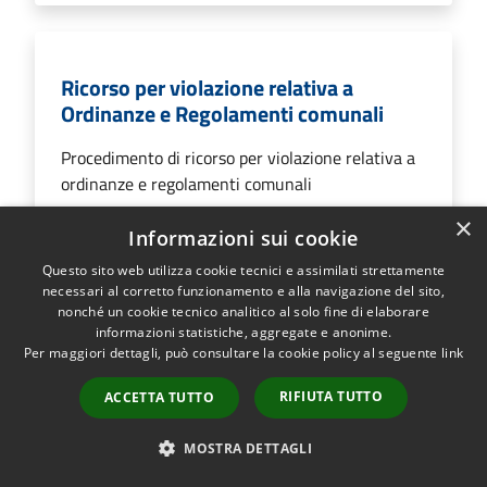
Ricorso per violazione relativa a
Ordinanze e Regolamenti comunali
Procedimento di ricorso per violazione relativa a
ordinanze e regolamenti comunali
×
Informazioni sui cookie
Questo sito web utilizza cookie tecnici e assimilati strettamente
VAI ALLA PAGINA
necessari al corretto funzionamento e alla navigazione del sito,
nonché un cookie tecnico analitico al solo fine di elaborare
informazioni statistiche, aggregate e anonime.
Per maggiori dettagli, può consultare la cookie policy al seguente
link
Rilascio del nulla osta per il transito
RIFIUTA TUTTO
ACCETTA TUTTO
saltuario con carrelli non immatricolati
su area ad uso pubblico
MOSTRA DETTAGLI