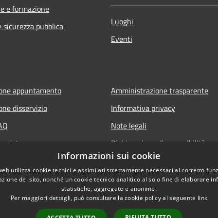
e e formazione
Luoghi
e sicurezza pubblica
Eventi
ione appuntamento
Amministrazione trasparente
one disservizio
Informativa privacy
FAQ
Note legali
 assistenza
Dichiarazione di accessibilità
Informazioni sui cookie
web utilizza cookie tecnici e assimilati strettamente necessari al corretto fu
azione del sito, nonché un cookie tecnico analitico al solo fine di elaborare i
statistiche, aggregate e anonime.
Per maggiori dettagli, può consultare la cookie policy al seguente
link
RIFIUTA TUTTO
ACCETTA TUTTO