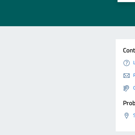
Cont
Prob