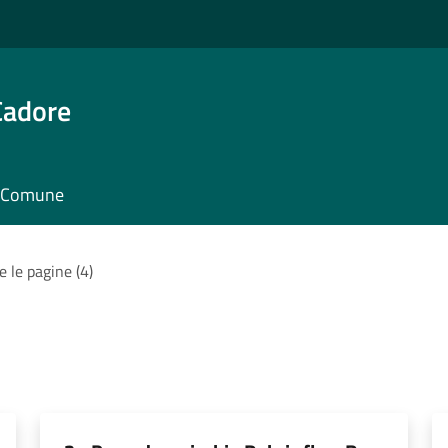
Cadore
il Comune
e le pagine (4)