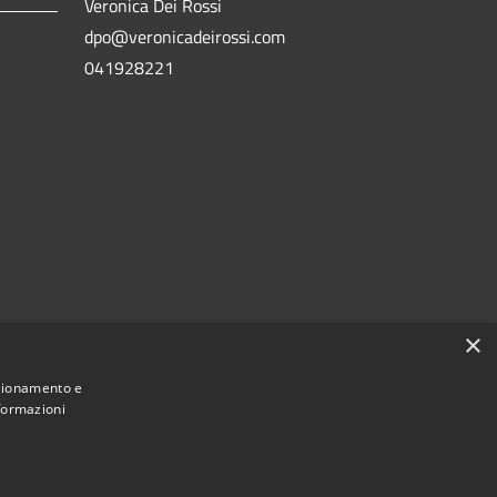
Veronica Dei Rossi
dpo@veronicadeirossi.com
041928221
×
nzionamento e
nformazioni