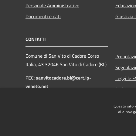
Personale Amministrativo
Educazion
Documenti e dati
Giustizia 
CONTATTI
Comune di San Vito di Cadore Corso
Prenotaz
Italia, 43 32046 San Vito di Cadore (BL)
Segnalazi
PEC:
sanvitocadore.bl@cert.ip-
Leggi le 
veneto.net
Richiesta
Email:
protocollo@comune.sanvitodicadore.bl.it
Questo sito 
alla navig