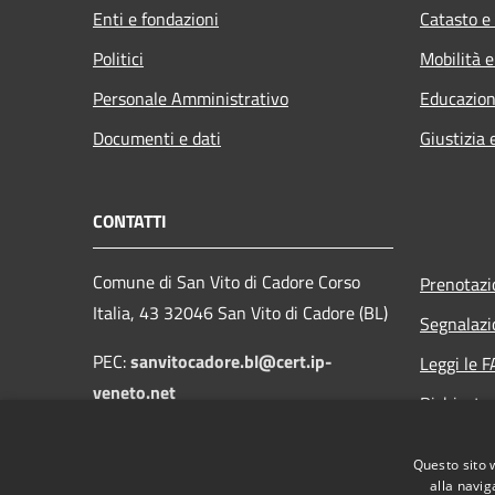
Enti e fondazioni
Catasto e
Politici
Mobilità e
Personale Amministrativo
Educazion
Documenti e dati
Giustizia 
CONTATTI
Comune di San Vito di Cadore Corso
Prenotaz
Italia, 43 32046 San Vito di Cadore (BL)
Segnalazi
PEC:
sanvitocadore.bl@cert.ip-
Leggi le 
veneto.net
Richiesta
Email:
protocollo@comune.sanvitodicadore.bl.it
Questo sito 
alla navig