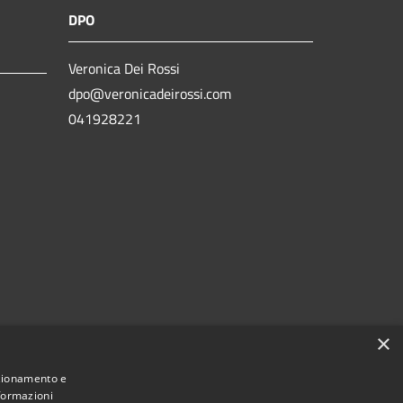
DPO
Veronica Dei Rossi
dpo@veronicadeirossi.com
041928221
×
nzionamento e
nformazioni