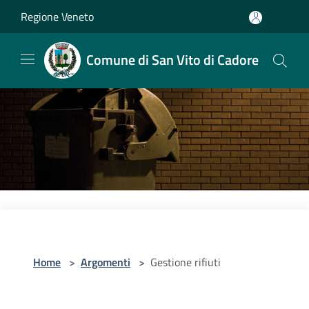
Salta al contenuto principale
Regione Veneto
Comune di San Vito di Cadore
Home
>
Argomenti
>
Gestione rifiuti