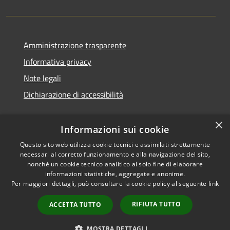
Amministrazione trasparente
Informativa privacy
Note legali
Dichiarazione di accessibilità
×
Informazioni sui cookie
Questo sito web utilizza cookie tecnici e assimilati strettamente
necessari al corretto funzionamento e alla navigazione del sito,
nonché un cookie tecnico analitico al solo fine di elaborare
informazioni statistiche, aggregate e anonime.
RSS
Copyright © 2026 • Comune di
Per maggiori dettagli, può consultare la cookie policy al seguente
link
Accessibilità
San Vito di Cadore • Powered
Privacy
Municipium
Accesso
by
•
RIFIUTA TUTTO
ACCETTA TUTTO
Cookie
redazione
Mappa del sito
MOSTRA DETTAGLI