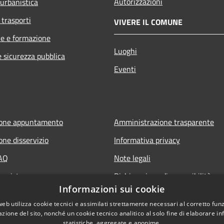
Autorizzazioni
 urbanistica
 trasporti
VIVERE IL COMUNE
e e formazione
Luoghi
e sicurezza pubblica
Eventi
ione appuntamento
Amministrazione trasparente
one disservizio
Informativa privacy
FAQ
Note legali
 assistenza
Dichiarazione di accessibilità
Informazioni sui cookie
web utilizza cookie tecnici e assimilati strettamente necessari al corretto fu
azione del sito, nonché un cookie tecnico analitico al solo fine di elaborare i
statistiche, aggregate e anonime.