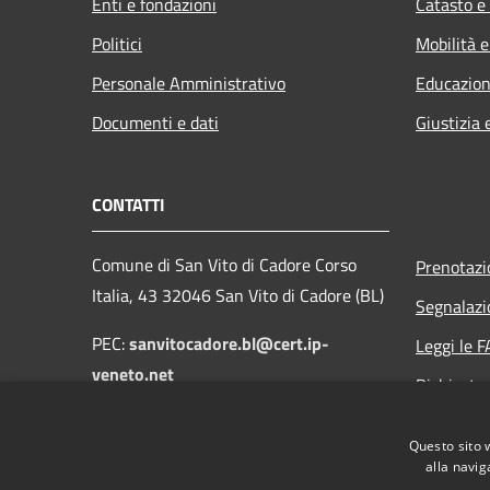
Enti e fondazioni
Catasto e
Politici
Mobilità e
Personale Amministrativo
Educazion
Documenti e dati
Giustizia 
CONTATTI
Comune di San Vito di Cadore Corso
Prenotaz
Italia, 43 32046 San Vito di Cadore (BL)
Segnalazi
PEC:
sanvitocadore.bl@cert.ip-
Leggi le 
veneto.net
Richiesta
Email:
protocollo@comune.sanvitodicadore.bl.it
Questo sito 
alla navig