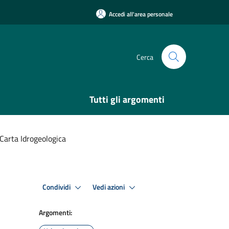
Accedi all'area personale
Cerca
Tutti gli argomenti
arta Idrogeologica
Condividi
Vedi azioni
Argomenti: