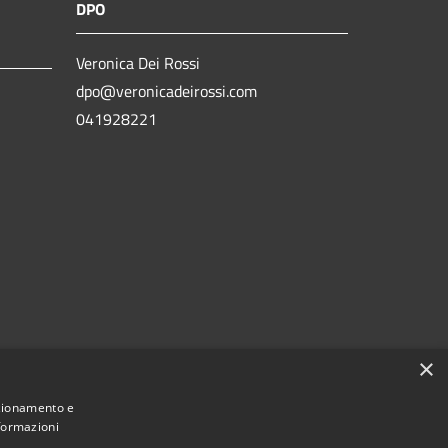
DPO
Veronica Dei Rossi
dpo@veronicadeirossi.com
041928221
×
nzionamento e
nformazioni