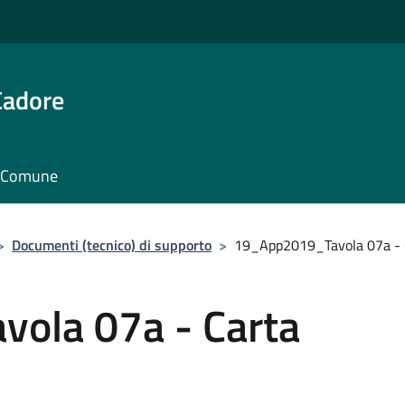
Cadore
il Comune
>
Documenti (tecnico) di supporto
>
19_App2019_Tavola 07a - C
ola 07a - Carta