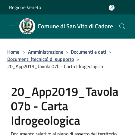
Salta al contenuto principale
Regione Veneto
Comune di San Vito di Cadore
Home
>
Amministrazione
>
Documenti e dati
>
Documenti (tecnico) di supporto
>
20_App2019_Tavola 07b - Carta Idrogeologica
20_App2019_Tavola
07b - Carta
Idrogeologica
Documento relativo al piano di assetto del territorio