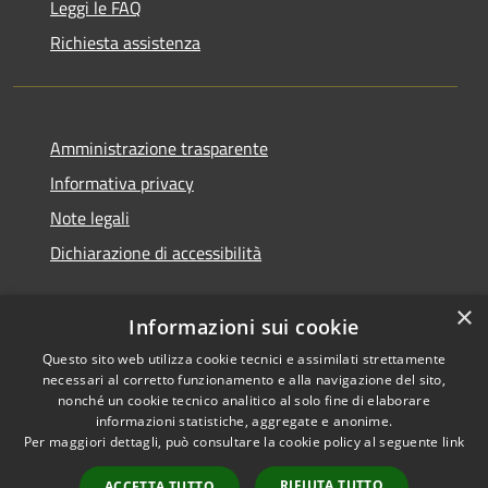
Leggi le FAQ
Richiesta assistenza
Amministrazione trasparente
Informativa privacy
Note legali
Dichiarazione di accessibilità
×
Informazioni sui cookie
Questo sito web utilizza cookie tecnici e assimilati strettamente
necessari al corretto funzionamento e alla navigazione del sito,
nonché un cookie tecnico analitico al solo fine di elaborare
informazioni statistiche, aggregate e anonime.
RSS
Copyright © 2026 • Comune di
Per maggiori dettagli, può consultare la cookie policy al seguente
link
Accessibilità
San Vito di Cadore • Powered
Privacy
Municipium
Accesso
by
•
RIFIUTA TUTTO
ACCETTA TUTTO