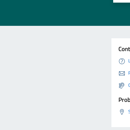
Cont
Prob