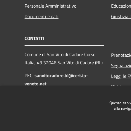
Personale Amministrativo
Educazion
Documenti e dati
Giustizia 
CONTATTI
Comune di San Vito di Cadore Corso
Prenotaz
Italia, 43 32046 San Vito di Cadore (BL)
Segnalazi
PEC:
sanvitocadore.bl@cert.ip-
Leggi le 
veneto.net
Richiesta
Email:
protocollo@comune.sanvitodicadore.bl.it
Questo sito 
alla navig