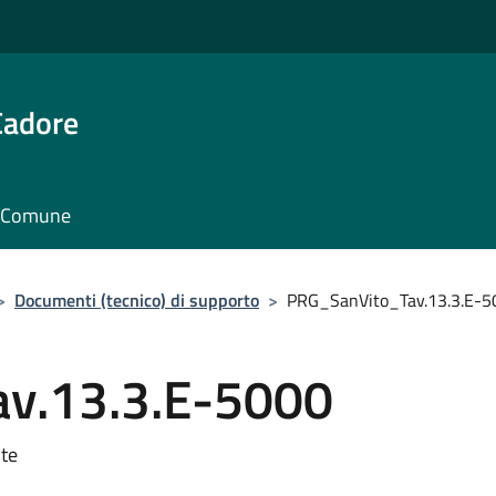
Cadore
il Comune
>
Documenti (tecnico) di supporto
>
PRG_SanVito_Tav.13.3.E-5
v.13.3.E-5000
nte