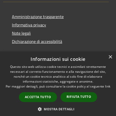
Amministrazione trasparente
Informativa privacy
Note legali
Dichiarazione di accessibilità
×
Informazioni sui cookie
Questo sito web utilizza cookie tecnici e assimilati strettamente
necessari al corretto funzionamento e alla navigazione del sito,
nonché un cookie tecnico analitico al solo fine di elaborare
informazioni statistiche, aggregate e anonime.
RSS
Copyright © 2026 • Comune di
Per maggiori dettagli, può consultare la cookie policy al seguente
link
Accessibilità
San Vito di Cadore • Powered
Privacy
Municipium
Accesso
by
•
RIFIUTA TUTTO
ACCETTA TUTTO
Cookie
redazione
Mappa del sito
MOSTRA DETTAGLI