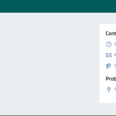
Cont
Prob