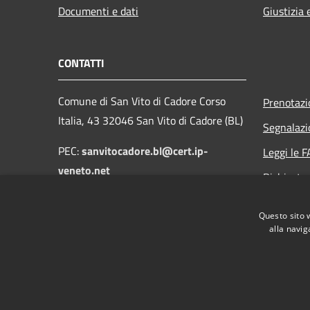
Documenti e dati
Giustizia 
CONTATTI
Comune di San Vito di Cadore Corso
Prenotaz
Italia, 43 32046 San Vito di Cadore (BL)
Segnalazi
PEC:
sanvitocadore.bl@cert.ip-
Leggi le 
veneto.net
Richiesta
Email:
protocollo@comune.sanvitodicadore.bl.it
Questo sito 
alla navig
RSS
Accessibilità
Privacy
Cookie
Mappa de