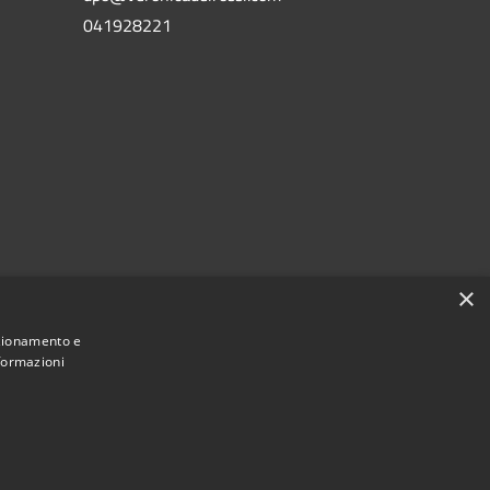
041928221
×
nzionamento e
nformazioni
Municipium
Accesso
i San Vito di Cadore • Powered by
•