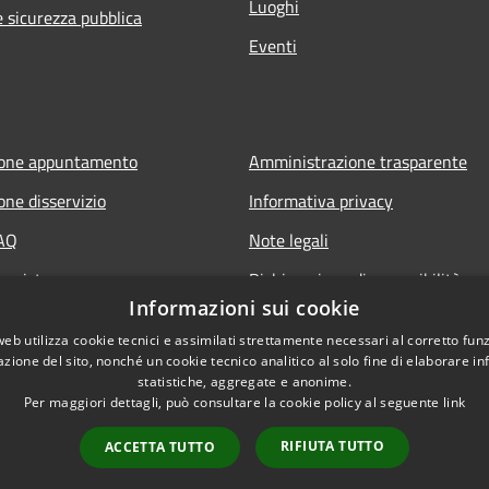
Luoghi
e sicurezza pubblica
Eventi
ione appuntamento
Amministrazione trasparente
one disservizio
Informativa privacy
FAQ
Note legali
 assistenza
Dichiarazione di accessibilità
Informazioni sui cookie
web utilizza cookie tecnici e assimilati strettamente necessari al corretto fu
azione del sito, nonché un cookie tecnico analitico al solo fine di elaborare i
statistiche, aggregate e anonime.
Per maggiori dettagli, può consultare la cookie policy al seguente
link
RIFIUTA TUTTO
ACCETTA TUTTO
l sito
Copyright © 2026 • Comune d