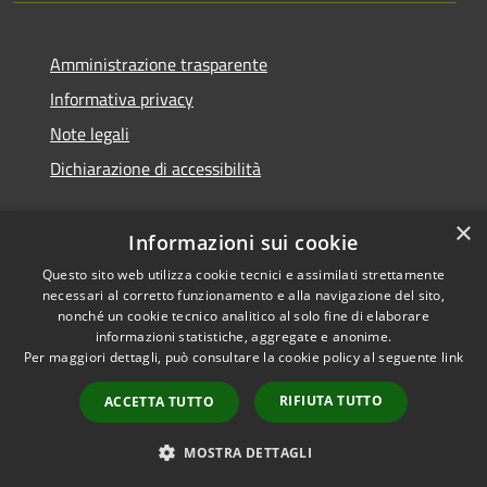
Amministrazione trasparente
Informativa privacy
Note legali
Dichiarazione di accessibilità
×
Informazioni sui cookie
Questo sito web utilizza cookie tecnici e assimilati strettamente
necessari al corretto funzionamento e alla navigazione del sito,
nonché un cookie tecnico analitico al solo fine di elaborare
informazioni statistiche, aggregate e anonime.
RSS
Copyright © 2026 • Comune di
Per maggiori dettagli, può consultare la cookie policy al seguente
link
Accessibilità
San Vito di Cadore • Powered
Privacy
Municipium
Accesso
by
•
RIFIUTA TUTTO
ACCETTA TUTTO
Cookie
redazione
Mappa del sito
MOSTRA DETTAGLI