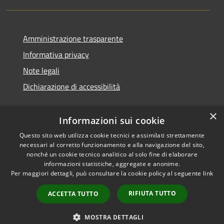
Amministrazione trasparente
Informativa privacy
Note legali
Dichiarazione di accessibilità
×
Informazioni sui cookie
Questo sito web utilizza cookie tecnici e assimilati strettamente
necessari al corretto funzionamento e alla navigazione del sito,
nonché un cookie tecnico analitico al solo fine di elaborare
informazioni statistiche, aggregate e anonime.
RSS
Copyright © 2026 • Comune di
Per maggiori dettagli, può consultare la cookie policy al seguente
link
Accessibilità
San Vito di Cadore • Powered
Privacy
Municipium
Accesso
by
•
RIFIUTA TUTTO
ACCETTA TUTTO
Cookie
redazione
Mappa del sito
MOSTRA DETTAGLI