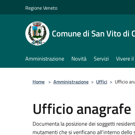
Salta al contenuto principale
Regione Veneto
Comune di San Vito di 
Amministrazione
Novità
Servizi
Vivere 
Home
>
Amministrazione
>
Uffici
>
Ufficio an
Ufficio anagrafe
Documenta la posizione dei soggetti residenti
mutamenti che si verificano all’interno dello s