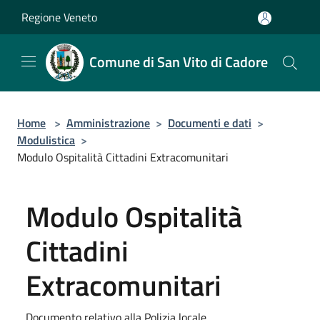
Salta al contenuto principale
Regione Veneto
Comune di San Vito di Cadore
Home
>
Amministrazione
>
Documenti e dati
>
Modulistica
>
Modulo Ospitalità Cittadini Extracomunitari
Modulo Ospitalità
Cittadini
Extracomunitari
Documento relativo alla Polizia locale