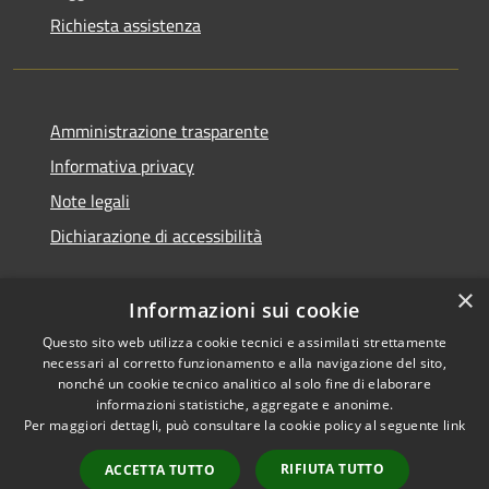
Richiesta assistenza
Amministrazione trasparente
Informativa privacy
Note legali
Dichiarazione di accessibilità
×
Informazioni sui cookie
Questo sito web utilizza cookie tecnici e assimilati strettamente
necessari al corretto funzionamento e alla navigazione del sito,
nonché un cookie tecnico analitico al solo fine di elaborare
informazioni statistiche, aggregate e anonime.
RSS
Copyright © 2026 • Comune di
Per maggiori dettagli, può consultare la cookie policy al seguente
link
Accessibilità
San Vito di Cadore • Powered
Privacy
Municipium
Accesso
by
•
RIFIUTA TUTTO
ACCETTA TUTTO