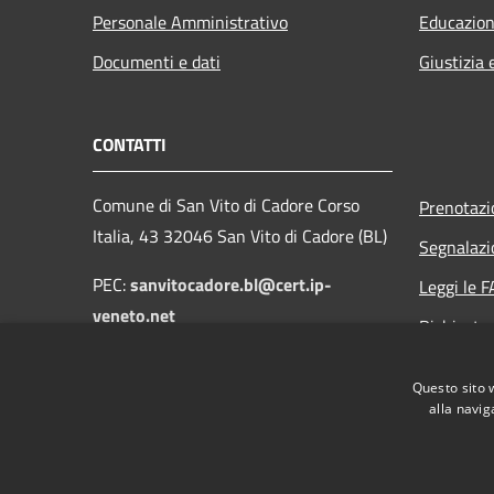
Personale Amministrativo
Educazion
Documenti e dati
Giustizia 
CONTATTI
Comune di San Vito di Cadore Corso
Prenotaz
Italia, 43 32046 San Vito di Cadore (BL)
Segnalazi
PEC:
sanvitocadore.bl@cert.ip-
Leggi le 
veneto.net
Richiesta
Email:
protocollo@comune.sanvitodicadore.bl.it
Questo sito 
alla navig