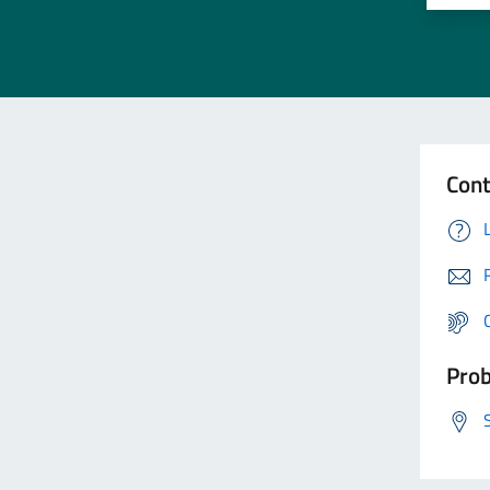
Cont
Prob