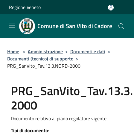
Salta al contenuto principale
Regione Veneto
Comune di San Vito di Cadore
Home
>
Amministrazione
>
Documenti e dati
>
Documenti (tecnico) di supporto
>
PRG_SanVito_Tav.13.3.NORD-2000
PRG_SanVito_Tav.13.3
2000
Documento relativo al piano regolatore vigente
Tipi di documento
: