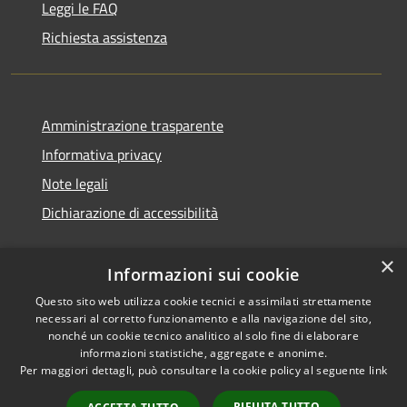
Leggi le FAQ
Richiesta assistenza
Amministrazione trasparente
Informativa privacy
Note legali
Dichiarazione di accessibilità
×
Informazioni sui cookie
Questo sito web utilizza cookie tecnici e assimilati strettamente
necessari al corretto funzionamento e alla navigazione del sito,
nonché un cookie tecnico analitico al solo fine di elaborare
informazioni statistiche, aggregate e anonime.
RSS
Copyright © 2026 • Comune di
Per maggiori dettagli, può consultare la cookie policy al seguente
link
Accessibilità
San Vito di Cadore • Powered
Privacy
Municipium
Accesso
by
•
RIFIUTA TUTTO