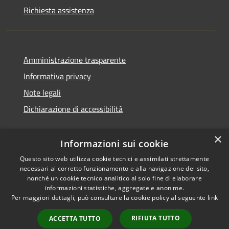
Richiesta assistenza
Amministrazione trasparente
Informativa privacy
Note legali
Dichiarazione di accessibilità
×
Informazioni sui cookie
Questo sito web utilizza cookie tecnici e assimilati strettamente
necessari al corretto funzionamento e alla navigazione del sito,
nonché un cookie tecnico analitico al solo fine di elaborare
informazioni statistiche, aggregate e anonime.
RSS
Copyright © 2026 • Comune di
Per maggiori dettagli, può consultare la cookie policy al seguente
link
Accessibilità
San Vito di Cadore • Powered
Privacy
Municipium
Accesso
by
•
RIFIUTA TUTTO
ACCETTA TUTTO