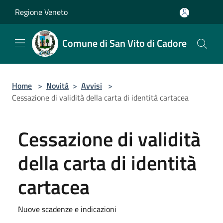
Salta al contenuto principale
Regione Veneto
Comune di San Vito di Cadore
Home
>
Novità
>
Avvisi
>
Cessazione di validità della carta di identità cartacea
Cessazione di validità
della carta di identità
cartacea
Nuove scadenze e indicazioni