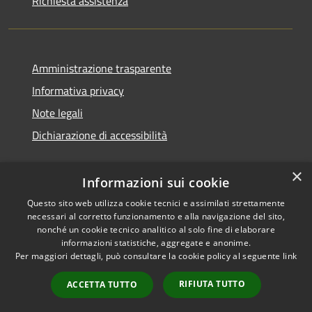
Richiesta assistenza
Amministrazione trasparente
Informativa privacy
Note legali
Dichiarazione di accessibilità
×
Informazioni sui cookie
Questo sito web utilizza cookie tecnici e assimilati strettamente
necessari al corretto funzionamento e alla navigazione del sito,
nonché un cookie tecnico analitico al solo fine di elaborare
informazioni statistiche, aggregate e anonime.
RSS
Copyright © 2026 • Comune di
Per maggiori dettagli, può consultare la cookie policy al seguente
link
Accessibilità
San Vito di Cadore • Powered
Privacy
Municipium
Accesso
by
•
RIFIUTA TUTTO
ACCETTA TUTTO
Cookie
redazione