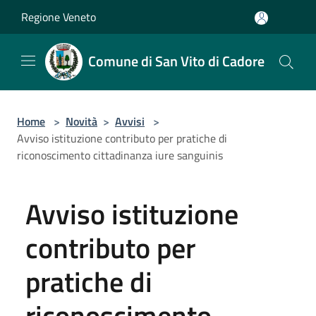
Salta al contenuto principale
Regione Veneto
Comune di San Vito di Cadore
Home
>
Novità
>
Avvisi
>
Avviso istituzione contributo per pratiche di
riconoscimento cittadinanza iure sanguinis
Avviso istituzione
contributo per
pratiche di
riconoscimento