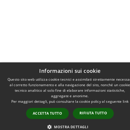
Informazioni sui cookie
Questo sito web utilizza cookie tecnici e assimilati strettamente necessa
al corretto funzionamento e alla navigazione del sito, nonché un cooki
tecnico analitico al solo fine di elaborare informazioni statistiche,
aggregate e anonime.
Per maggiori dettagli, può consultare la cookie policy al seguente
link
RIFIUTA TUTTO
ACCETTA TUTTO
MOSTRA DETTAGLI