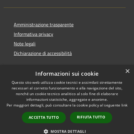
Amministrazione trasparente
Informativa privacy
Note legali
Dichiarazione di accessibilità
×
Informazioni sui cookie
Questo sito web utilizza cookie tecnici e assimilati strettamente
necessari al corretto funzionamento e alla navigazione del sito,
nonché un cookie tecnico analitico al solo fine di elaborare
informazioni statistiche, aggregate e anonime.
RSS
Copyright © 2026 • Comune di
Per maggiori dettagli, può consultare la cookie policy al seguente
link
Accessibilità
San Vito di Cadore • Powered
Privacy
Municipium
Accesso
by
•
RIFIUTA TUTTO
ACCETTA TUTTO
Cookie
redazione
Mappa del sito
MOSTRA DETTAGLI