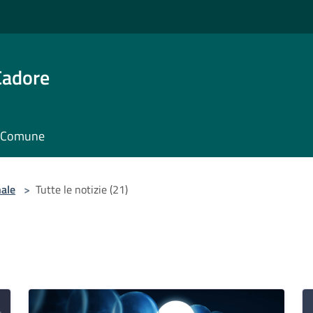
Cadore
il Comune
nale
>
Tutte le notizie (21)