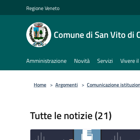
Salta al contenuto principale
Regione Veneto
Comune di San Vito di 
Amministrazione
Novità
Servizi
Vivere 
Home
>
Argomenti
>
Comunicazione istituzio
Tutte le notizie (21)