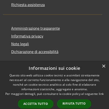
Richiesta assistenza
Amministrazione trasparente
Informativa privacy
Note legali
Dichiarazione di accessibilità
×
Informazioni sui cookie
Questo sito web utilizza cookie tecnici e assimilati strettamente
necessari al corretto funzionamento e alla navigazione del sito,
nonché un cookie tecnico analitico al solo fine di elaborare
informazioni statistiche, aggregate e anonime.
RSS
Copyright © 2026 • Comune di
Per maggiori dettagli, può consultare la cookie policy al seguente
link
Accessibilità
San Vito di Cadore • Powered
Privacy
Municipium
Accesso
by
•
RIFIUTA TUTTO
ACCETTA TUTTO