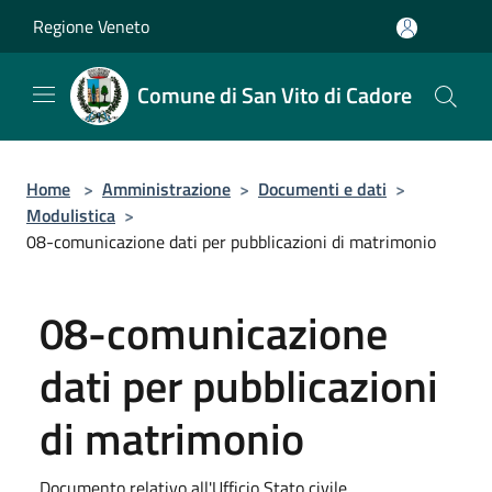
Salta al contenuto principale
Regione Veneto
Comune di San Vito di Cadore
Home
>
Amministrazione
>
Documenti e dati
>
Modulistica
>
08-comunicazione dati per pubblicazioni di matrimonio
08-comunicazione
dati per pubblicazioni
di matrimonio
Documento relativo all'Ufficio Stato civile