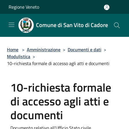
Salta al contenuto principale
Regione Veneto
Comune di San Vito di Cadore
Home
>
Amministrazione
>
Documenti e dati
>
Modulistica
>
10-richiesta formale di accesso agli atti e documenti
10-richiesta formale
di accesso agli atti e
documenti
Documento relativo all'Ufficio Stato civile