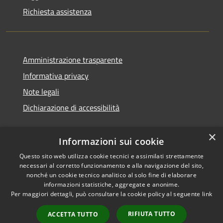
Richiesta assistenza
Amministrazione trasparente
Informativa privacy
Note legali
Dichiarazione di accessibilità
×
Informazioni sui cookie
Questo sito web utilizza cookie tecnici e assimilati strettamente
necessari al corretto funzionamento e alla navigazione del sito,
nonché un cookie tecnico analitico al solo fine di elaborare
informazioni statistiche, aggregate e anonime.
RSS
Copyright © 2026 • Comune di
Per maggiori dettagli, può consultare la cookie policy al seguente
link
Accessibilità
San Vito di Cadore • Powered
Privacy
Municipium
Accesso
by
•
RIFIUTA TUTTO
ACCETTA TUTTO