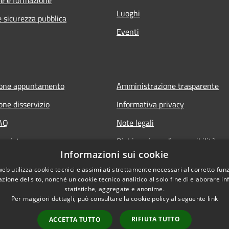
Luoghi
e sicurezza pubblica
Eventi
ione appuntamento
Amministrazione trasparente
one disservizio
Informativa privacy
FAQ
Note legali
 assistenza
Dichiarazione di accessibilità
Informazioni sui cookie
web utilizza cookie tecnici e assimilati strettamente necessari al corretto fu
azione del sito, nonché un cookie tecnico analitico al solo fine di elaborare i
statistiche, aggregate e anonime.
Per maggiori dettagli, può consultare la cookie policy al seguente
link
RIFIUTA TUTTO
ACCETTA TUTTO
l sito
Copyright © 2026 • Comune d