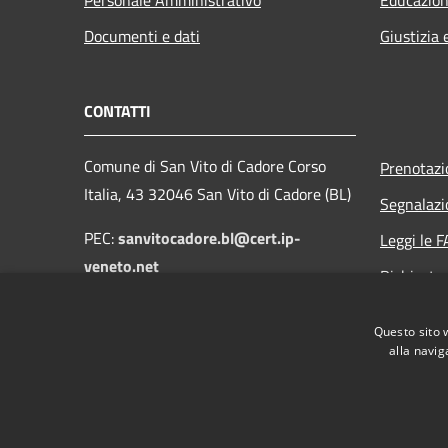
Documenti e dati
Giustizia 
CONTATTI
Comune di San Vito di Cadore Corso
Prenotaz
Italia, 43 32046 San Vito di Cadore (BL)
Segnalazi
PEC:
sanvitocadore.bl@cert.ip-
Leggi le 
veneto.net
Richiesta
Email:
protocollo@comune.sanvitodicadore.bl.it
Questo sito 
alla navig
RSS
Accessibilità
Privacy
Cookie
Mappa de