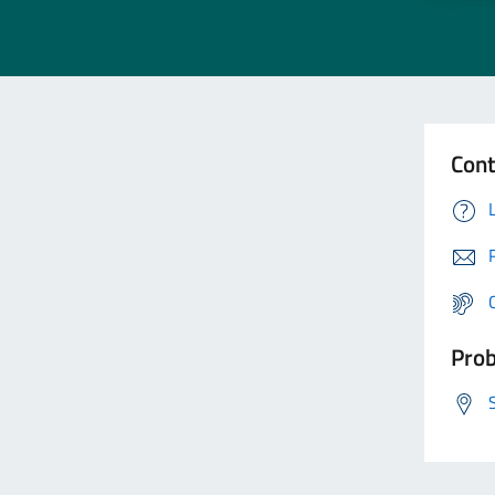
Cont
Prob