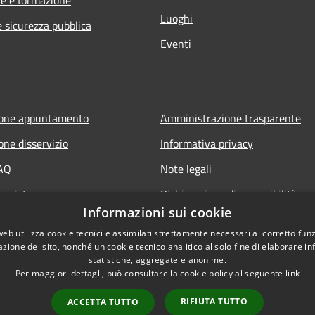
Luoghi
e sicurezza pubblica
Eventi
ione appuntamento
Amministrazione trasparente
one disservizio
Informativa privacy
FAQ
Note legali
 assistenza
Dichiarazione di accessibilità
Informazioni sui cookie
web utilizza cookie tecnici e assimilati strettamente necessari al corretto fu
azione del sito, nonché un cookie tecnico analitico al solo fine di elaborare i
statistiche, aggregate e anonime.
Per maggiori dettagli, può consultare la cookie policy al seguente
link
RIFIUTA TUTTO
ACCETTA TUTTO
l sito
Copyright © 2026 • Comune d