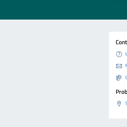
Cont
Prob