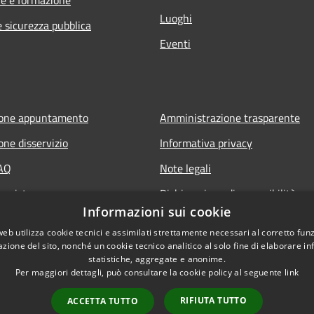
Luoghi
e sicurezza pubblica
Eventi
ione appuntamento
Amministrazione trasparente
one disservizio
Informativa privacy
FAQ
Note legali
 assistenza
Dichiarazione di accessibilità
Informazioni sui cookie
web utilizza cookie tecnici e assimilati strettamente necessari al corretto fu
azione del sito, nonché un cookie tecnico analitico al solo fine di elaborare i
statistiche, aggregate e anonime.
Per maggiori dettagli, può consultare la cookie policy al seguente
link
RIFIUTA TUTTO
ACCETTA TUTTO
l sito
Copyright © 2026 • Comune d