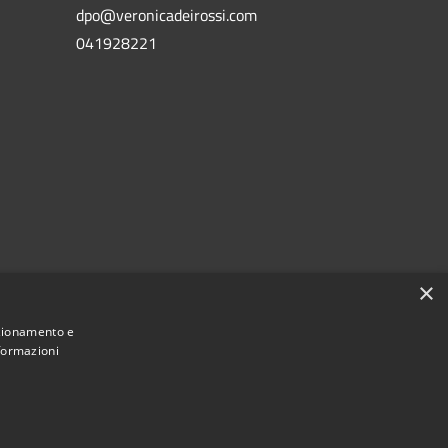
dpo@veronicadeirossi.com
041928221
×
nzionamento e
nformazioni
Municipium
Accesso
i San Vito di Cadore • Powered by
•