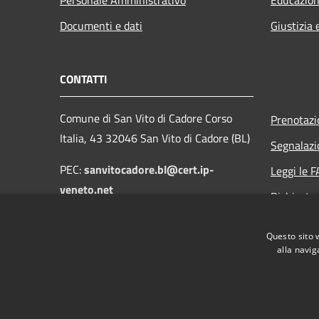
Documenti e dati
Giustizia 
CONTATTI
Comune di San Vito di Cadore Corso
Prenotaz
Italia, 43 32046 San Vito di Cadore (BL)
Segnalazi
PEC:
sanvitocadore.bl@cert.ip-
Leggi le 
veneto.net
Richiesta
Email:
protocollo@comune.sanvitodicadore.bl.it
Questo sito 
alla navig
RSS
Accessibilità
Privacy
Cookie
Mappa de