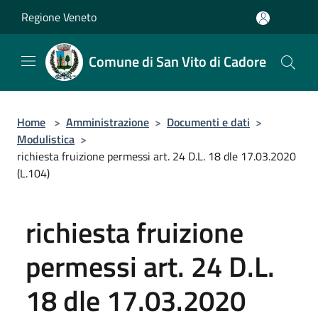
Salta al contenuto principale
Regione Veneto
Comune di San Vito di Cadore
Home
>
Amministrazione
>
Documenti e dati
>
Modulistica
>
richiesta fruizione permessi art. 24 D.L. 18 dle 17.03.2020
(L.104)
richiesta fruizione
permessi art. 24 D.L.
18 dle 17.03.2020